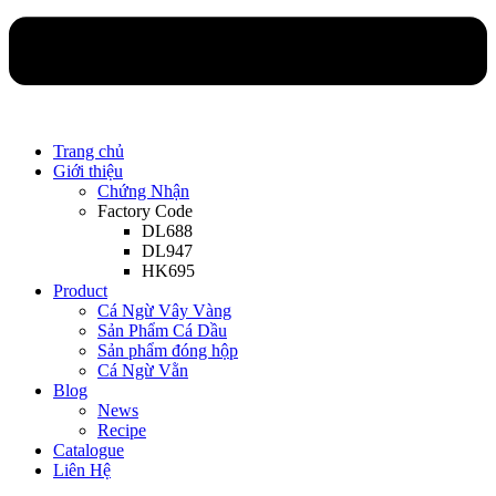
Trang chủ
Giới thiệu
Chứng Nhận
Factory Code
DL688
DL947
HK695
Product
Cá Ngừ Vây Vàng
Sản Phẩm Cá Dầu
Sản phẩm đóng hộp
Cá Ngừ Vằn
Blog
News
Recipe
Catalogue
Liên Hệ