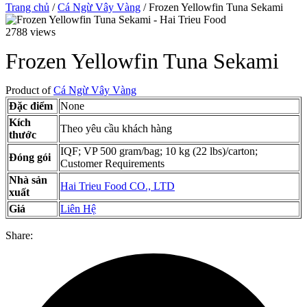
Trang chủ
/
Cá Ngừ Vây Vàng
/ Frozen Yellowfin Tuna Sekami
2788 views
Frozen Yellowfin Tuna Sekami
Product of
Cá Ngừ Vây Vàng
Đặc điểm
None
Kích
Theo yêu cầu khách hàng
thước
IQF; VP 500 gram/bag; 10 kg (22 lbs)/carton;
Đóng gói
Customer Requirements
Nhà sản
Hai Trieu Food CO., LTD
xuất
Giá
Liên Hệ
Share: