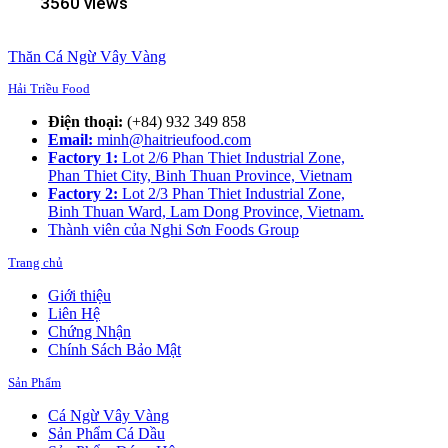
3560 views
Thăn Cá Ngừ Vây Vàng
Hải Triều Food
Điện thoại:
(+84) 932 349 858
Email:
minh@haitrieufood.com
Factory 1:
Lot 2/6 Phan Thiet Industrial Zone,
Phan Thiet City, Binh Thuan Province, Vietnam
Factory 2:
Lot 2/3 Phan Thiet Industrial Zone,
Binh Thuan Ward, Lam Dong Province, Vietnam.
Thành viên của Nghi Sơn Foods Group
Trang chủ
Giới thiệu
Liên Hệ
Chứng Nhận
Chính Sách Bảo Mật
Sản Phẩm
Cá Ngừ Vây Vàng
Sản Phẩm Cá Dầu