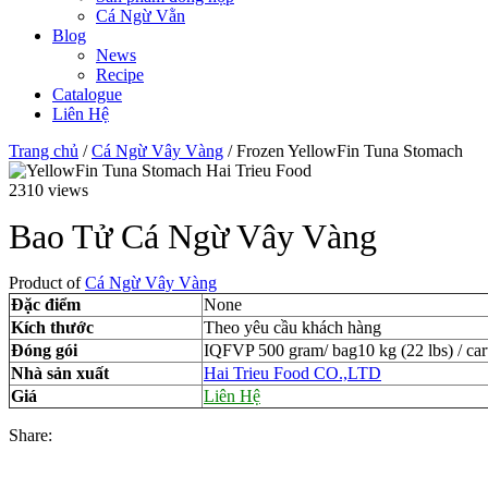
Cá Ngừ Vằn
Blog
News
Recipe
Catalogue
Liên Hệ
Trang chủ
/
Cá Ngừ Vây Vàng
/ Frozen YellowFin Tuna Stomach
2310 views
Bao Tử Cá Ngừ Vây Vàng
Product of
Cá Ngừ Vây Vàng
Đặc điểm
None
Kích thước
Theo yêu cầu khách hàng
Đóng gói
IQFVP 500 gram/ bag10 kg (22 lbs) / ca
Nhà sản xuất
Hai Trieu Food CO.,LTD
Giá
Liên Hệ
Share: