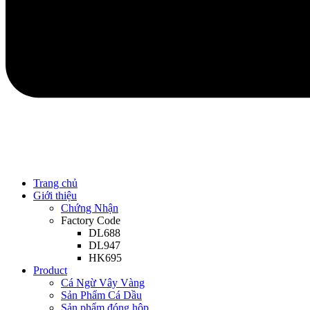
Trang chủ
Giới thiệu
Chứng Nhận
Factory Code
DL688
DL947
HK695
Product
Cá Ngừ Vây Vàng
Sản Phẩm Cá Dầu
Sản phẩm đóng hộp